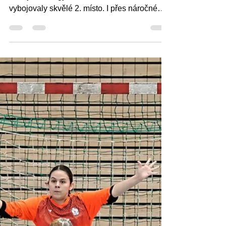
Starší žačky
Druhé místo pro Měnín:
Skvělý výkon starších
žaček na turnaji Zlaté ligy
Starší žačky TJ Sokol Měnín zazářily na
turnaji Zlaté ligy v Ústí nad Labem, kde si
vybojovaly skvělé 2. místo. I přes náročné
cestování...