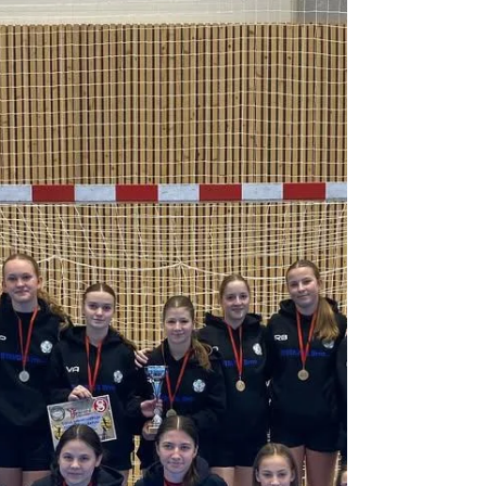
V sobotu 15. března 2025 se v Měníně
uskutečnilo 8. kolo Jihomoravské ligy
starších žaček. Domácí tým Sokola Měnín se
utkal s týmy...