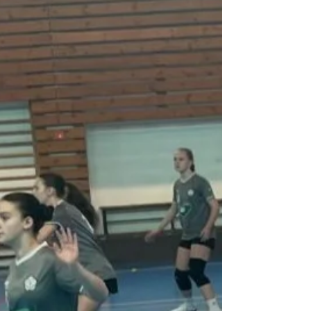
které mohou být právem hrdé. 🏆 Výsledky a
průběh turnaje 🟡 Sobota – náročný start
Úvodní den turnaje přinesl našim hráčkám
těžké zápasy proti silným soupeřům:
Olomouc – 11:27 Pardubice – 17:21 Astra
Praha – 15:21 Po těchto prohrách jsme se
přesunuli do Finále B,