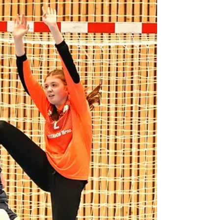
NOC A DEN
Další turnaj Jihomoravské ligy starších žaček
v kuřimské hale přinesl našemu týmu
smíšené pocity. V prvním utkání proti
domácímu SK Kuřim...