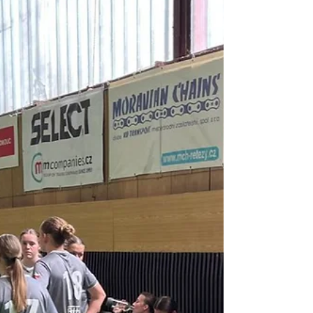
žaček, takže máme zpět všechny holky
ročníku 2011, se kterými jsme se rozdělili
před rokem, abychom se letos opět potkali.
Tým je doplněn o