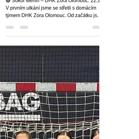
turnaje Jihomoravské ligy
starších žaček
🟢 Sokol Měnín – DHK Zora Olomouc: 22:15
V prvním utkání jsme se střetli s domácím
týmem DHK Zora Olomouc. Od začátku jsme
diktovali...