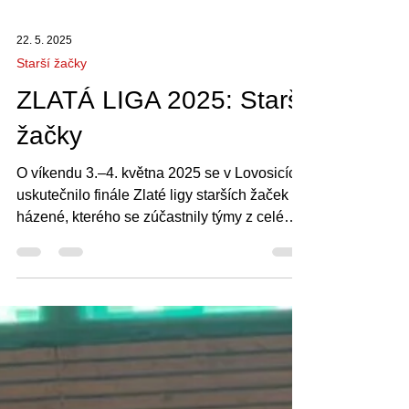
22. 5. 2025
Starší žačky
ZLATÁ LIGA 2025: Starší
žačky
O víkendu 3.–4. května 2025 se v Lovosicích
uskutečnilo finále Zlaté ligy starších žaček v
házené, kterého se zúčastnily týmy z celé
republiky. Naše družstvo se představilo v
silné konkurenci a předvedlo výkony, na