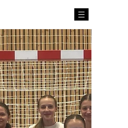
Házená Měnín