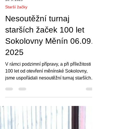
16. 9. 2025
Starší žačky
Nesoutěžní turnaj
starších žaček 100 let
Sokolovny Měnín 06.09.
2025
V rámci podzimní přípravy, a při příležitosti
100 let od otevření měnínské Sokolovny,
jsme uspořádali nesoutěžní turnaj starších
žaček. Turnaj se konal v sobotu 6.9. Soupeři
nám byly týmy Velkého Meziříčí, Kunovic,
Nového Jičína a Bohunic. Sešlo se nám 14
hráček, což byla solidní účast takto na
začátku sezony. Nově trénujeme tým starších