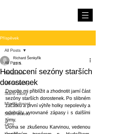
Házená Měnín
Příspěvek
All Posts
Richard Šenkyřík
All Posts
23. 5.
Hodnocení sezóny starších
Minižactvo
dorostenek
Mladší žačky
Dovolte mi přiblížit a zhodnotit jarní část 
Starší žačky
sezóny starších dorostenek. Po slibném 
Mladší dorost
začátku a první výhře holky nepolevily a 
odehrály vyrovnané zápasy i s dalšími 
Starší dorost
týmy.
Ženy
Doma se zkušenou Karvinou, vedenou 