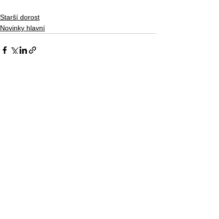
Starší dorost
Novinky hlavní
Zobrazit vše
Nejnovější příspěvky