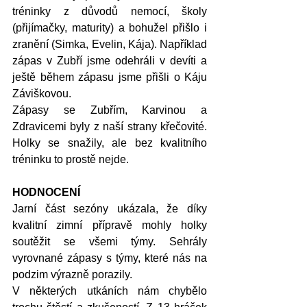
tréninky z důvodů nemocí, školy 
(přijímačky, maturity) a bohužel přišlo i 
zranění (Simka, Evelin, Kája). Například 
zápas v Zubří jsme odehráli v devíti a 
ještě během zápasu jsme přišli o Káju 
Záviškovou.
Zápasy se Zubřím, Karvinou a 
Zdravicemi byly z naší strany křečovité. 
Holky se snažily, ale bez kvalitního 
tréninku to prostě nejde.
HODNOCENÍ
Jarní část sezóny ukázala, že díky 
kvalitní zimní přípravě mohly holky 
soutěžit se všemi týmy. Sehrály 
vyrovnané zápasy s týmy, které nás na 
podzim výrazně porazily.
V některých utkáních nám chybělo 