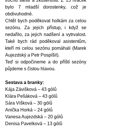
trochu štěstí a zkušeností. Z 13 hráček 
bylo 7 mladší dorostenky, což je 
obdivuhodné.
Chtěl bych poděkovat holkám za celou 
sezónu. Za jejich přístup, i když se 
nedařilo, za jejich nadšení a vytrvalost. 
Také bych rád poděkoval asistentům, 
kteří mi celou sezónu pomáhali (Marek 
Aujezdský a Petr Pospíšil).
Teď si odpočineme a do příští sezóny 
půjdeme s čistou hlavou.
Sestava a branky:
Kája Závišková – 43 gólů
Klára Pešáková – 43 gólů
Sára Višková – 30 gólů
Anička Horká – 24 gólů
Vanesa Aujezdská – 20 gólů
Denisa Pavelková – 13 gólů