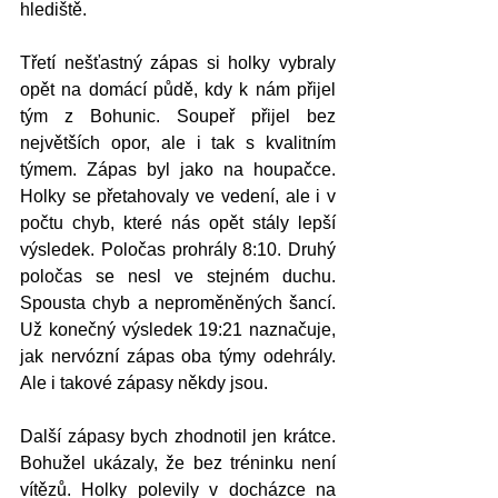
hlediště.
Třetí nešťastný zápas si holky vybraly 
opět na domácí půdě, kdy k nám přijel 
tým z Bohunic. Soupeř přijel bez 
největších opor, ale i tak s kvalitním 
týmem. Zápas byl jako na houpačce. 
Holky se přetahovaly ve vedení, ale i v 
počtu chyb, které nás opět stály lepší 
výsledek. Poločas prohrály 8:10. Druhý 
poločas se nesl ve stejném duchu. 
Spousta chyb a neproměněných šancí. 
Už konečný výsledek 19:21 naznačuje, 
jak nervózní zápas oba týmy odehrály. 
Ale i takové zápasy někdy jsou.
Další zápasy bych zhodnotil jen krátce. 
Bohužel ukázaly, že bez tréninku není 
vítězů. Holky polevily v docházce na 