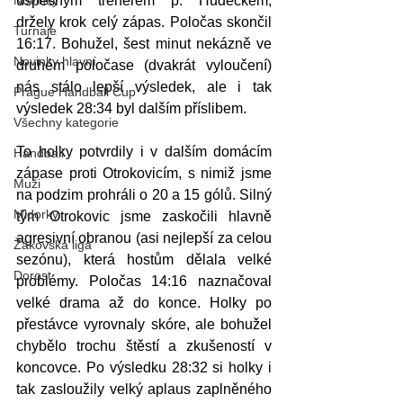
Novinky
úspěšným trenérem p. Hudečkem, 
držely krok celý zápas. Poločas skončil 
Turnaje
16:17. Bohužel, šest minut nekázně ve 
Novinky hlavní
druhém poločase (dvakrát vyloučení) 
nás stálo lepší výsledek, ale i tak 
Prague Handball Cup
výsledek 28:34 byl dalším příslibem.
Všechny kategorie
To holky potvrdily i v dalším domácím 
Handball
zápase proti Otrokovicím, s nimiž jsme 
Muži
na podzim prohráli o 20 a 15 gólů. Silný 
Mldorky
tým Otrokovic jsme zaskočili hlavně 
agresivní obranou (asi nejlepší za celou 
Žákovská liga
sezónu), která hostům dělala velké 
Dorost
problémy. Poločas 14:16 naznačoval 
velké drama až do konce. Holky po 
přestávce vyrovnaly skóre, ale bohužel 
chybělo trochu štěstí a zkušeností v 
koncovce. Po výsledku 28:32 si holky i 
tak zasloužily velký aplaus zaplněného 