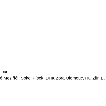
mouc
ké Meziříčí, Sokol Písek, DHK Zora Olomouc, HC Zlín B,