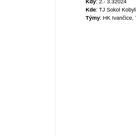
Kdy
: 2.- 3.32024
Kde
: TJ Sokol Kobyli
Týmy
: HK Ivančice,