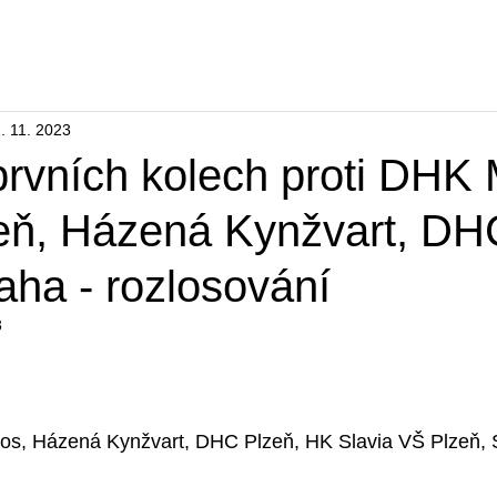
ábor
Turnaje
Spolupráce s klubem
Sportovní hal
. 11. 2023
rvních kolech proti DHK 
ň, Házená Kynžvart, DH
aha - rozlosování
3
os, Házená Kynžvart, DHC Plzeň, HK Slavia VŠ Plzeň, 