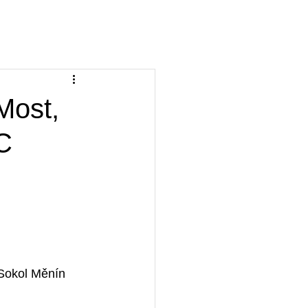
a
Ke stažení
FAQ
KIS
Přihlásit
Most,
C
Sokol Měnín