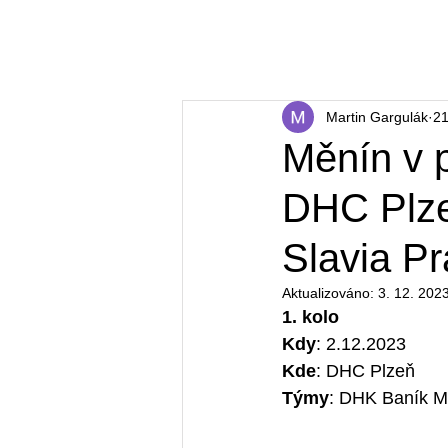
ázená Měnín
Home
O nás
Týmy
N
Martin Gargulák
21
Měnín v p
DHC Plze
Slavia Pr
Aktualizováno:
3. 12. 202
1. kolo 
Kdy
: 2.12.2023
Kde
: DHC Plzeň
Týmy
: DHK Baník M