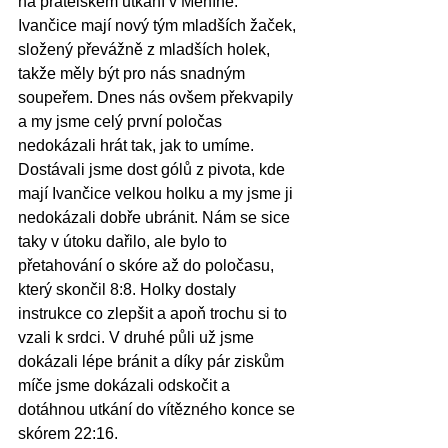
na přátelském utkání v Měníně. 
Ivančice mají nový tým mladších žaček, 
složený převážně z mladších holek, 
takže měly být pro nás snadným 
soupeřem. Dnes nás ovšem překvapily 
a my jsme celý první poločas 
nedokázali hrát tak, jak to umíme. 
Dostávali jsme dost gólů z pivota, kde 
mají Ivančice velkou holku a my jsme ji 
nedokázali dobře ubránit. Nám se sice 
taky v útoku dařilo, ale bylo to 
přetahování o skóre až do poločasu, 
který skončil 8:8. Holky dostaly 
instrukce co zlepšit a apoň trochu si to 
vzali k srdci. V druhé půli už jsme 
dokázali lépe bránit a díky pár ziskům 
míče jsme dokázali odskočit a 
dotáhnou utkání do vítězného konce se 
skórem 22:16.