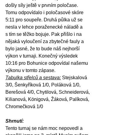
došly síly ještě v prvním poločase. 
Tomu odpovídalo i poločasové skóre 
5:11 pro soupeře. Druhá půlka už se 
nesla v lehce poraženecké náladě a 
s tím se těžko bojuje. Pak přišlo i na 
nějaká vyloučení za zbytečné fauly a 
bylo jasné, že to bude náš nejhorší 
výkon v turnaji. Konečný výsledek 
10:16 pro Bohunice odpovídal našemu 
výkonu v tomto zápase.
Tabulka střelců a sestava:
 Stejskalová 
3/0, Šenkyříková 1/0, Poláková 1/0, 
Berešová 4/0, Chytilová, Schneiderová, 
Kilianová, Königová, Žáková, Palíková, 
Chromečková 1/0
Shrnutí:
Tento turnaj se nám moc nepovedl a 