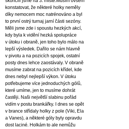
skončili jsme na 3. místě.Musím ovšem 
konstatovat, že některé holky neměly 
díky nemocem moc natrénováno a byl 
to první ostrý turnaj jarní části sezóny. 
Měli jsme zde i spoustu hezkých akcí, 
kdy byla k vidění hezká spolupráce 
v útoku i obraně, jen toho bylo málo na 
lepší výsledek. Dařilo se nám hlavně 
v pivotu a na pozicích spojek, ostatní 
posty dnes lehce zaostávaly. V obraně 
musíme zabrat na pozicích křídel, kde 
dnes nebyl nejlepší výkon. V útoku 
potřebujeme více jednoduchých gólů, 
které umíme, jen to musíme dohrát 
častěji. Naši největší slabinu pořád 
vidím v postu brankářky. I dnes se opět 
v brance střídaly holky z pole (Viki, Ela 
a Vanes), a některé góly byly opravdu 
dost laciné. Holkám to ale nemůžu 