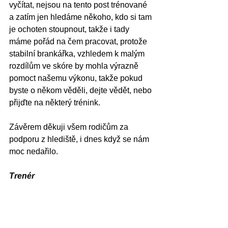
vyčítat, nejsou na tento post trénované 
a zatím jen hledáme někoho, kdo si tam 
je ochoten stoupnout, takže i tady 
máme pořád na čem pracovat, protože 
stabilní brankářka, vzhledem k malým 
rozdílům ve skóre by mohla výrazně 
pomoct našemu výkonu, takže pokud 
byste o někom věděli, dejte vědět, nebo 
přijďte na některý trénink.
Závěrem děkuji všem rodičům za 
podporu z hlediště, i dnes když se nám 
moc nedařilo.
Trenér 
Jiří Dolina