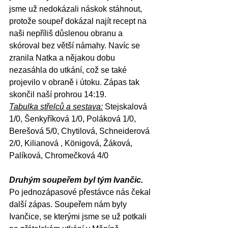
jsme už nedokázali náskok stáhnout, 
protože soupeř dokázal najít recept na 
naši nepříliš důslenou obranu a 
skóroval bez větší námahy. Navíc se 
zranila Natka a nějakou dobu 
nezasáhla do utkání, což se také 
projevilo v obraně i útoku. Zápas tak 
skončil naší prohrou 14:19.
Tabulka střelců a sestava:
 Stejskalová 
1/0, Šenkyříková 1/0, Poláková 1/0, 
Berešová 5/0, Chytilová, Schneiderová 
2/0, Kilianová , Königová, Žáková, 
Palíková, Chromečková 4/0
Druhým soupeřem byl tým Ivančic.
Po jednozápasové přestávce nás čekal 
další zápas. Soupeřem nám byly 
Ivančice, se kterými jsme se už potkali 