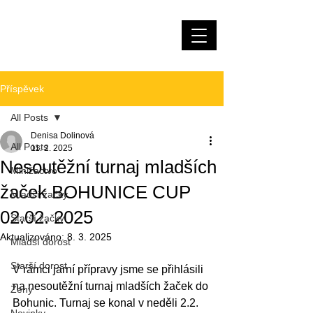
Házená Měnín
Příspěvek
All Posts
Denisa Dolinová
All Posts
11. 2. 2025
Nesoutěžní turnaj mladších
Minižactvo
žaček BOHUNICE CUP
Mladší žačky
02.02. 2025
Starší žačky
Aktualizováno:
8. 3. 2025
Mladší dorost
Starší dorost
V rámci jarní přípravy jsme se přihlásili 
na nesoutěžní turnaj mladších žaček do 
Ženy
Bohunic. Turnaj se konal v neděli 2.2. 