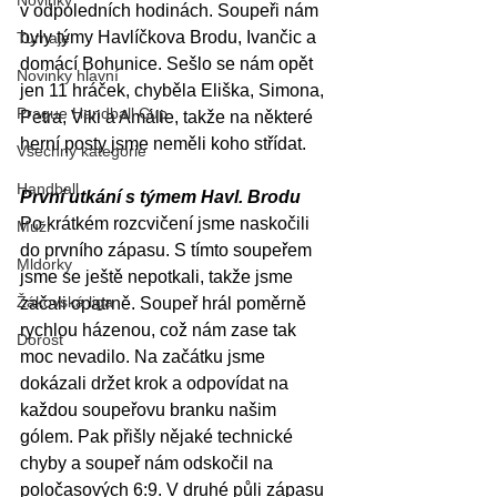
Novinky
v odpoledních hodinách. Soupeři nám 
byly týmy Havlíčkova Brodu, Ivančic a 
Turnaje
domácí Bohunice. Sešlo se nám opět 
Novinky hlavní
jen 11 hráček, chyběla Eliška, Simona, 
Prague Handball Cup
Petra, Viki a Amálie, takže na některé 
herní posty jsme neměli koho střídat.
Všechny kategorie
Handball
První utkání s týmem Havl. Brodu
Po krátkém rozcvičení jsme naskočili 
Muži
do prvního zápasu. S tímto soupeřem 
Mldorky
jsme se ještě nepotkali, takže jsme 
Žákovská liga
začali opatrně. Soupeř hrál poměrně 
rychlou házenou, což nám zase tak 
Dorost
moc nevadilo. Na začátku jsme 
dokázali držet krok a odpovídat na 
každou soupeřovu branku našim 
gólem. Pak přišly nějaké technické 
chyby a soupeř nám odskočil na 
poločasových 6:9. V druhé půli zápasu 