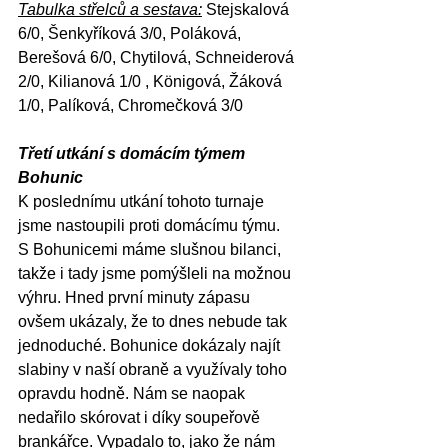
Tabulka střelců a sestava:
 Stejskalová 
6/0, Šenkyříková 3/0, Poláková, 
Berešová 6/0, Chytilová, Schneiderová 
2/0, Kilianová 1/0 , Königová, Žáková 
1/0, Palíková, Chromečková 3/0
Třetí utkání s domácím týmem 
Bohunic
K poslednímu utkání tohoto turnaje 
jsme nastoupili proti domácímu týmu. 
S Bohunicemi máme slušnou bilanci, 
takže i tady jsme pomýšleli na možnou 
výhru. Hned první minuty zápasu 
ovšem ukázaly, že to dnes nebude tak 
jednoduché. Bohunice dokázaly najít 
slabiny v naší obraně a využívaly toho 
opravdu hodně. Nám se naopak 
nedařilo skórovat i díky soupeřově 
brankářce. Vypadalo to, jako že nám 