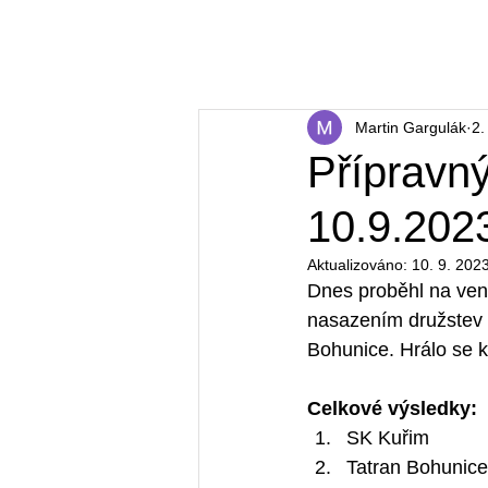
ázená Měnín
Home
O nás
Týmy
N
Martin Gargulák
2.
Přípravný
10.9.2023
Aktualizováno:
10. 9. 202
Dnes proběhl na venk
nasazením družstev 
Bohunice. Hrálo se 
Celkové výsledky:
SK Kuřim
Tatran Bohunice