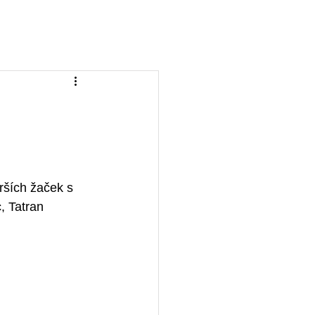
a
Ke stažení
FAQ
KIS
Přihlásit
rších žaček s 
 Tatran 