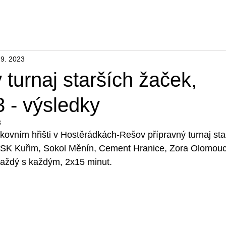
ábor
Turnaje
Spolupráce s klubem
Sportovní hal
 9. 2023
 turnaj starších žaček,
 - výsledky
3
ovním hřišti v Hostěrádkách-Rešov přípravný turnaj sta
SK Kuřim, Sokol Měnín, Cement Hranice, Zora Olomouc,
každý s každým, 2x15 minut. 