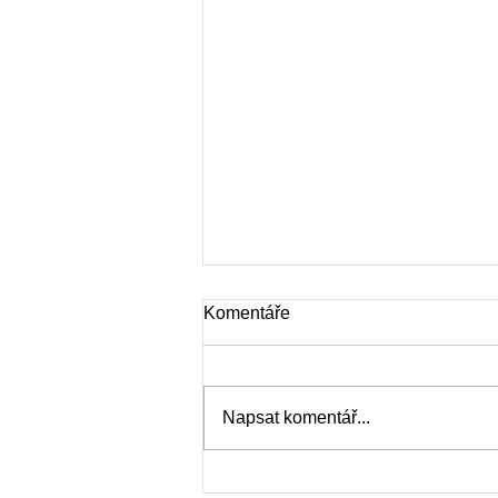
Komentáře
Napsat komentář...
Házená Měnín - MINI - turnaj