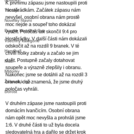
Novinky
K prvnímu zápasu jsme nastoupili proti 
Hostěrádkám. Začátek zápasu nám 
Turnaje
nevyšel, osobní obrana nám prostě 
Novinky hlavní
moc nejde a soupeř toho dokázal 
Prague Handball Cup
využít. Poločas tak skončil 9:4 pro 
Hostěrádky. V další části nám dokázali 
Všechny kategorie
odskočit až na rozdíl 9 branek. V té 
Handball
chvíli holky zabraly a začalo se jim 
dařit. Postupně začaly dotahovat 
Muži
soupeře a výrazně zlepšily i obranu. 
Mldorky
Nakonec jsme se dotáhli až na rozdíl 3 
Žákovská liga
branek, což znamená, že jsme druhý 
poločas vyhráli.
Dorost
V druhém zápase jsme nastoupili proti 
domácím Ivančicím. Osobní obrana 
nám opět moc nevyšla a prohráli jsme 
1:6. V druhé části to už byla docela 
sledovatelná hra a dařilo se držet krok 