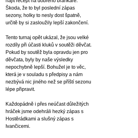
najít recept na dobrého brankáře. 
Škoda, že to byl poslední zápas 
sezony, holky to nesly dost špatně, 
určitě by si zasloužily lepší zakončení. 
Tento turnaj opět ukázal, že jsou velké 
rozdíly při účasti kluků v soutěži děvčat. 
Pokud by soutěž byla opravdu jen pro 
děvčata, byly by naše výsledky 
nepochybně lepší. Bohužel je to věc, 
která je v souladu s předpisy a nám 
nezbývá nic jiného než se příští sezonu 
lépe připravit.
Každopádně i přes neúčast důležitých 
hráček jsme odehráli hezký zápas s 
Hostěrádkami a slušný zápas s 
Ivančicemi.