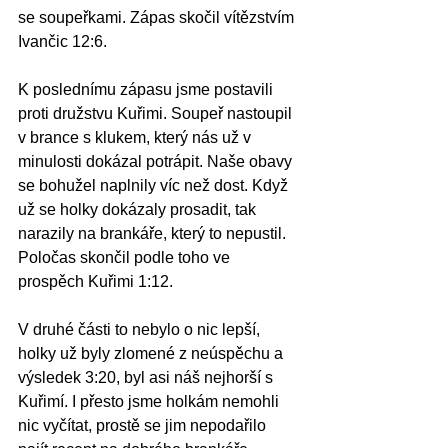
se soupeřkami. Zápas skočil vítězstvím 
Ivančic 12:6.
K poslednímu zápasu jsme postavili 
proti družstvu Kuřimi. Soupeř nastoupil 
v brance s klukem, který nás už v 
minulosti dokázal potrápit. Naše obavy 
se bohužel naplnily víc než dost. Když 
už se holky dokázaly prosadit, tak 
narazily na brankáře, který to nepustil. 
Poločas skončil podle toho ve 
prospěch Kuřimi 1:12.
V druhé části to nebylo o nic lepší, 
holky už byly zlomené z neúspěchu a 
výsledek 3:20, byl asi náš nejhorší s 
Kuřimí. I přesto jsme holkám nemohli 
nic vyčítat, prostě se jim nepodařilo 