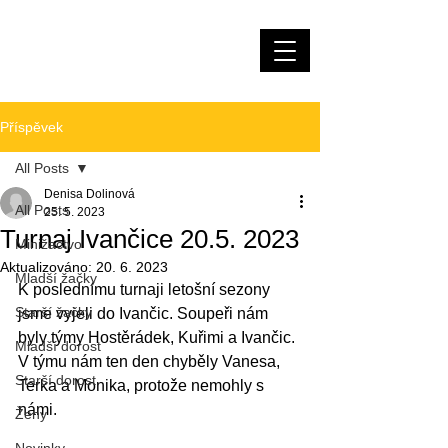
Házená Měnín
Příspěvek
All Posts
Denisa Dolinová
All Posts
25. 5. 2023
Turnaj Ivančice 20.5. 2023
Minižactvo
Aktualizováno:
20. 6. 2023
Mladší žačky
K poslednímu turnaji letošní sezony 
Starší žačky
jsme vyjeli do Ivančic. Soupeři nám 
byly týmy Hostěrádek, Kuřimi a Ivančic. 
Mladší dorost
V týmu nám ten den chyběly Vanesa, 
Starší dorost
Terka a Monika, protože nemohly s 
námi.
Ženy