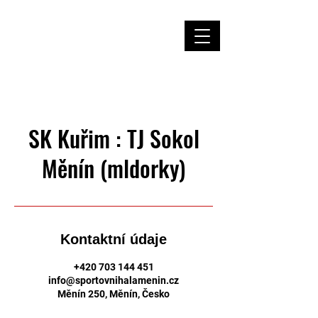
Házená Měnín
SK Kuřim : TJ Sokol
Měnín (mldorky)
Kontaktní údaje
+420 703 144 451
info@sportovnihalamenin.cz
Měnín 250, Měnín, Česko