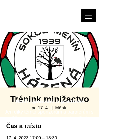
Házená Měnín
Trénink minižactvo
Naši sponzoři a partneři
po 17. 4.
  |  
Měnín
Jen díky těmto sponzorům a partnerům si
můžeme dovolit provozovat úspěšný a
Čas a místo
konkurenceschopný klub.
Za to jim patří velký dík!
17. 4. 2023 17:00 – 18:30