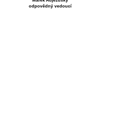
Marek Aujezdský
odpovědný vedoucí
+420 602 836 965
aujezdskymarek@seznam.cz
Naši sponzoři a partneři
Jen díky těmto sponzorům a partnerům si
můžeme dovolit provozovat úspěšný a
konkurenceschopný klub.
Za to jim patří velký dík!