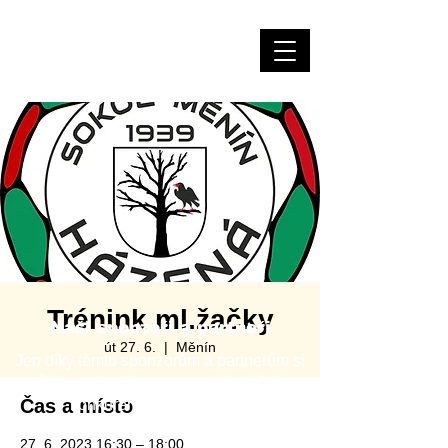
Házená Měnín
Trénink ml.žačky
Naši sponzoři a partneři
út 27. 6.
  |  
Měnín
Jen díky těmto sponzorům a partnerům si
můžeme dovolit provozovat úspěšný a
Čas a místo
konkurenceschopný klub.
Za to jim patří velký dík!
27. 6. 2023 16:30 – 18:00