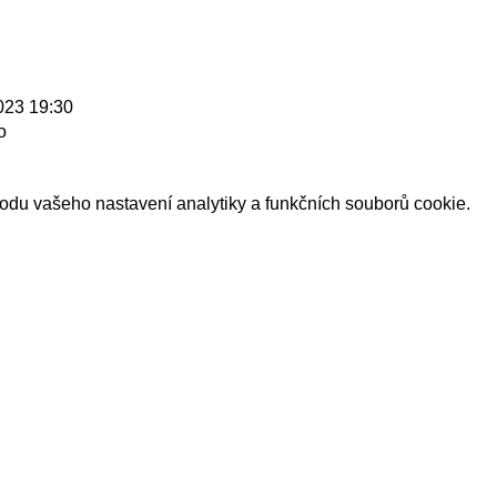
2023 19:30
o
du vašeho nastavení analytiky a funkčních souborů cookie.
Naši sponzoři a partneři