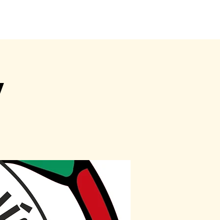
a
Ke stažení
FAQ
KIS
Přihlásit
y