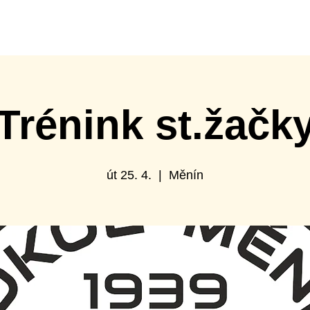
ábor
Turnaje
Spolupráce s klubem
Sportovní hal
Trénink st.žačk
út 25. 4.
  |  
Měnín