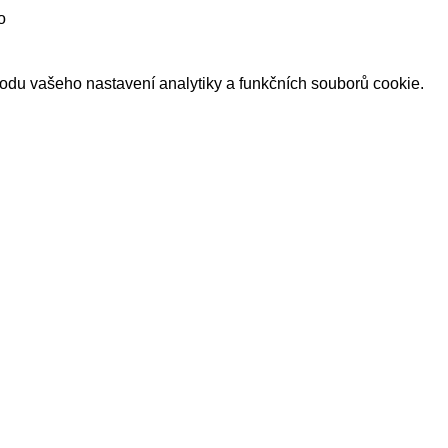
o
du vašeho nastavení analytiky a funkčních souborů cookie.
Naši sponzoři a partneři
rům a partnerům si můžeme dovolit provozovat úspěšný a k
Za to jim patří velký dík!