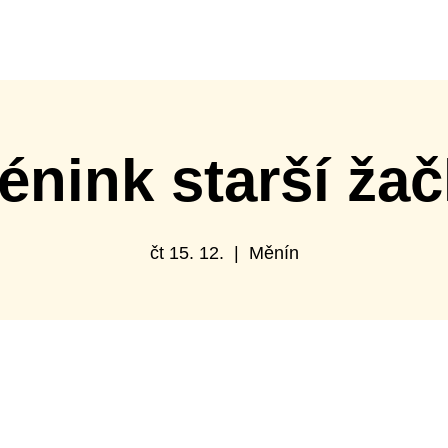
ábor
Turnaje
Spolupráce s klubem
Sportovní hal
énink starší ža
čt 15. 12.
  |  
Měnín