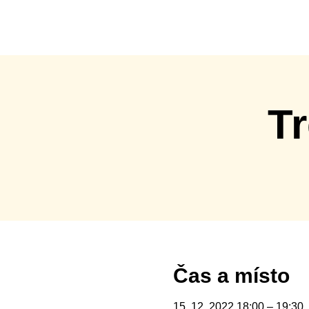
ázená Měnín
Home
O nás
Týmy
N
Tr
Čas a místo
15. 12. 2022 18:00 – 19:30