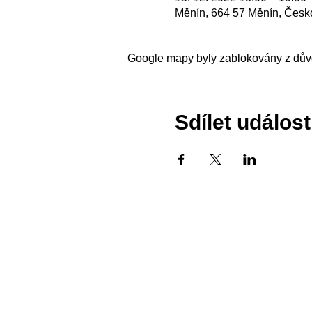
Měnín, 664 57 Měnín, Česk
Google mapy byly zablokovány z důvo
Sdílet událost
Jen díky těmto sponzo