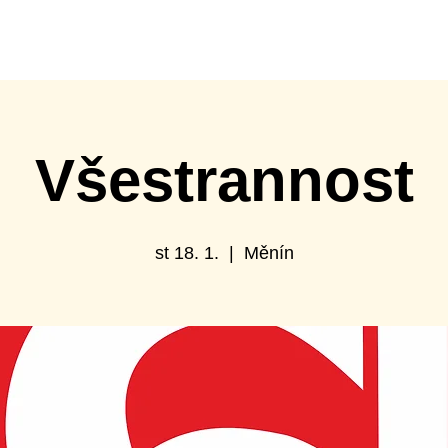
ábor
Turnaje
Spolupráce s klubem
Sportovní hal
Všestrannost
st 18. 1.
  |  
Měnín