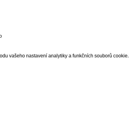
o
du vašeho nastavení analytiky a funkčních souborů cookie.
Naši sponzoři a partneři